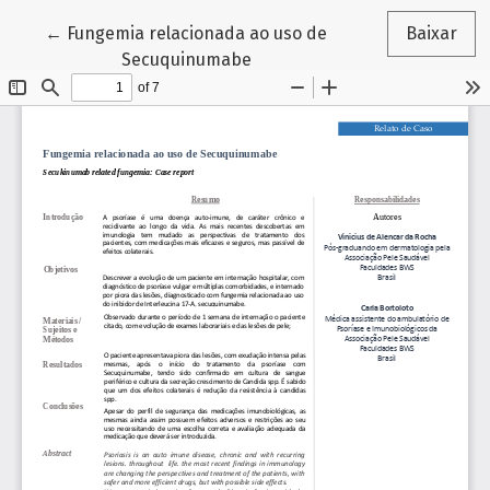
Voltar aos Detalhes do Artigo
←
Fungemia relacionada ao uso de
Baixar
Secuquinumabe